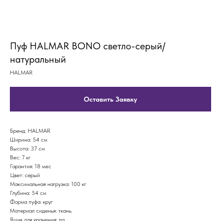
Пуф HALMAR BONO светло-серый/
натуральный
HALMAR
Оставить Заявку
Бренд: HALMAR
Ширина: 54 см
Высота: 37 см
Вес: 7 кг
Гарантия: 18 мес
Цвет: серый
Максимальная нагрузка: 100 кг
Глубина: 54 см
Форма пуфа: круг
Материал сиденья: ткань
Ящик для хранения: да