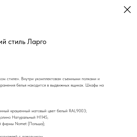
й стиль Ларго
ом стиле». Внутри укомплектован съемными полками и
хранения белья находится в выдвижных ящиках. Шкафы на
нный крашенный матовый цвет белый RAL9003;
олино Натуральный Н1145;
й фирмы Nomet (Польша);
одителей с доводчиком.