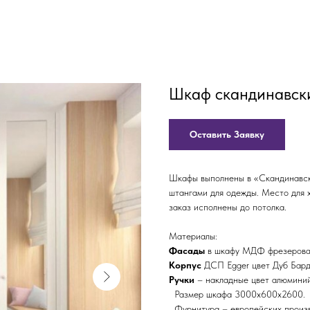
Шкаф скандинавски
Оставить Заявку
Шкафы выполнены в «Скандинавск
штангами для одежды. Место для 
заказ исполнены до потолка.
Материалы:
Фасады
в шкафу МДФ фрезерова
Корпус
ДСП Egger цвет Дуб Бард
Ручки
– накладные цвет алюмини
Размер шкафа 3000х600х2600.
Фурнитура – европейских произв