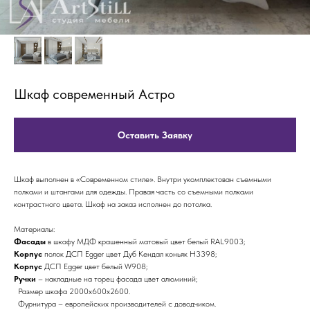
Шкаф современный Астро
Оставить Заявку
Шкаф выполнен в «Современном стиле». Внутри укомплектован съемными
полками и штангами для одежды. Правая часть со съемными полками
контрастного цвета. Шкаф на заказ исполнен до потолка.
Материалы:
Фасады
в шкафу МДФ крашенный матовый цвет белый RAL9003;
Корпус
полок ДСП Egger цвет Дуб Кендал коньяк Н3398;
Корпус
ДСП Egger цвет белый W908;
Ручки
– накладные на торец фасада цвет алюминий;
Размер шкафа 2000х600х2600.
Фурнитура – европейских производителей с доводчиком.