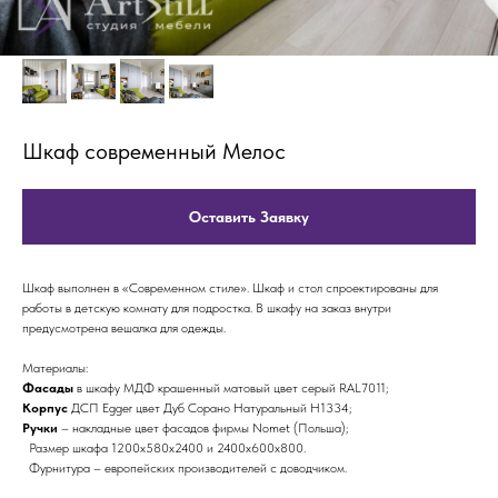
Шкаф современный Мелос
Оставить Заявку
Шкаф выполнен в «Современном стиле». Шкаф и стол спроектированы для
работы в детскую комнату для подростка. В шкафу на заказ внутри
предусмотрена вешалка для одежды.
Материалы:
Фасады
в шкафу МДФ крашенный матовый цвет серый RAL7011;
Корпус
ДСП Egger цвет Дуб Сорано Натуральный Н1334;
Ручки
– накладные цвет фасадов фирмы Nomet (Польша);
Размер шкафа 1200х580х2400 и 2400х600х800.
Фурнитура – европейских производителей с доводчиком.