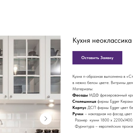
Кухня неоклассика
Оставить Заявку
Кухня п-образная выполнена в «С
в нежно белом цвете. Витрины дел
Материалы:
Фасады
МДФ фрезерованный кра
Столешница
фирмы Egger Керами
Корпус
ДСП фирмы Egger цвет б
Ручки
– накладная на фасад цвет
Размер кухни 1800 х 2200х1400
Фурнитура – европейских произв