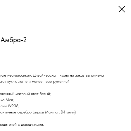
 Амбра-2
тиле неоклассика». Дизайнерская кухня на заказ выполнена
ают кухню легче и менее перегруженной.
шенный матовый цвет белый;
ка Мел;
елый W908;
 античное серебро фирмы Makmart (Италия);
.
одителей с доводчиками.