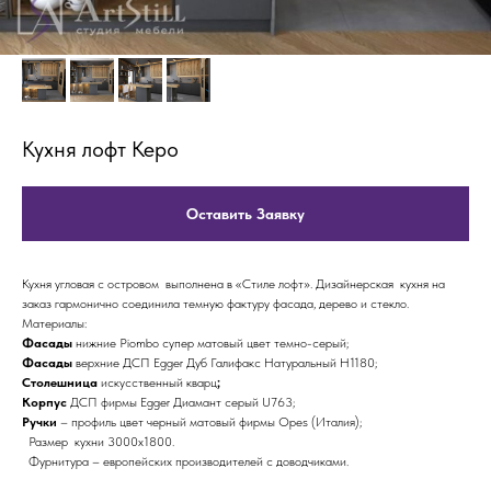
Кухня лофт Керо
Оставить Заявку
Кухня угловая с островом выполнена в «Стиле лофт». Дизайнерская кухня на
заказ гармонично соединила темную фактуру фасада, дерево и стекло.
Материалы:
Фасады
нижние Piombo супер матовый цвет темно-серый;
Фасады
верхние ДСП Egger Дуб Галифакс Натуральный Н1180;
Столешница
искусственный кварц
;
Корпус
ДСП фирмы Egger Диамант серый U763;
Ручки
– профиль цвет черный матовый фирмы Opes (Италия);
Размер кухни 3000х1800.
Фурнитура – европейских производителей с доводчиками.